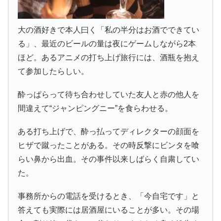
大の酒好きで本人曰く「私の半分はお酒でできてい
る」、最近のビールの量は夜にゲームしながら2本
ほど。あるアニメの打ち上げ旅行には、酒瓶を抱え
て参加したらしい。
酔っぱらって待ち合わせしていた友人と赤の他人を
間違えて“ジャンピングニー”を食らわせる。
ある打ち上げで、酔っ払ってディレクターの顔面を
ヒザで蹴ったことがある。その時反撃にビンタを喰
らい鼻から出血。その事件以来しばらく自粛してい
た。
事務所からの電話を受けるとき、「今自宅です」と
答えても実際には居酒屋にいることが多い。その場