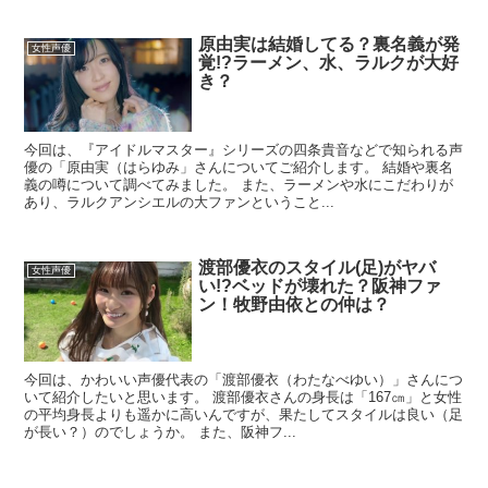
原由実は結婚してる？裏名義が発
女性声優
覚!?ラーメン、水、ラルクが大好
き？
今回は、『アイドルマスター』シリーズの四条貴音などで知られる声
優の「原由実（はらゆみ」さんについてご紹介します。 結婚や裏名
義の噂について調べてみました。 また、ラーメンや水にこだわりが
あり、ラルクアンシエルの大ファンということ...
渡部優衣のスタイル(足)がヤバ
女性声優
い!?ベッドが壊れた？阪神ファ
ン！牧野由依との仲は？
今回は、かわいい声優代表の「渡部優衣（わたなべゆい）」さんにつ
いて紹介したいと思います。 渡部優衣さんの身長は「167㎝」と女性
の平均身長よりも遥かに高いんですが、果たしてスタイルは良い（足
が長い？）のでしょうか。 また、阪神フ...