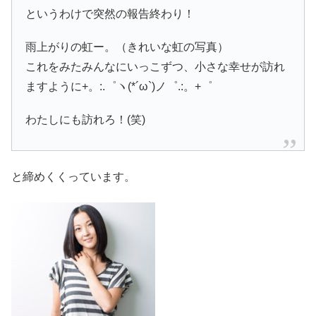
というわけで突然の報告終わり！
雨上がりの虹ー。（きれいな虹の写真）
これをみたみんなにいっこずつ、小さな幸せが訪れ
ますように+。:.゜ヽ(*´ω`)ノ゜.:。+゜
わたしにも訪れろ！(笑)
と締めくくっています。