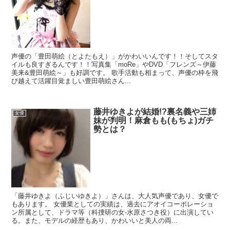
声優の「豊田萌絵（とよたもえ）」がかわいいんです！！そしてスタ
イルも良すぎるんです！！写真集「moRe」やDVD「フレンズ～伊藤
美来&豊田萌絵～」も好調です。 歌手活動も相まって、声優の枠を飛
び越えて活躍目覚ましい豊田萌絵さん...
藤井ゆきよが結婚!?裏名義や三姉
女優
妹が判明！麻倉もも(もちょ)ガチ
勢とは？
「藤井ゆきよ（ふじいゆきよ）」さんは、大人気声優であり、女優で
もあります。 女優業としての実績は、過去にアオイコーポレーショ
ン所属として、ドラマ等（科捜研の女-水原さつき役）に出演してい
る。また、モデルの経歴もあり、かわいいと美人の両...