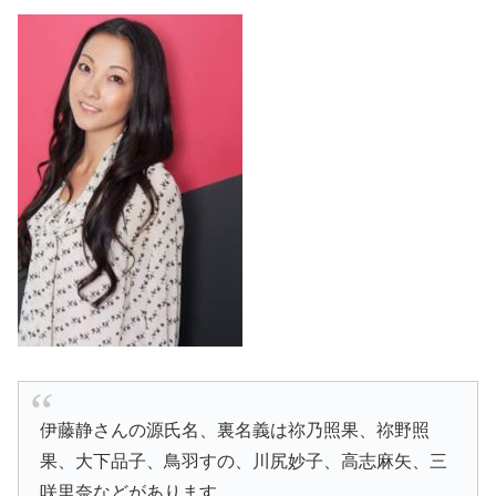
伊藤静さんの源氏名、裏名義は祢乃照果、祢野照
果、大下品子、鳥羽すの、川尻妙子、高志麻矢、三
咲里奈などがあります。