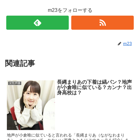
m23をフォローする
m23
関連記事
長縄まりあの下着は縞パン？地声
女性声優
が小倉唯に似ている？カンナ？出
身高校は？
地声が小倉唯に似ていると言われる「長縄まりあ（ながなわまり