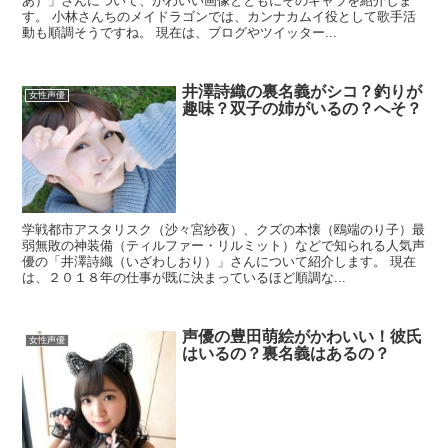
あ）」さんについて、かわいい画像とともにそのキャラを紹介しま
す。 小林さんちのメイドラゴンでは、カンナカムイ役として歌手活
動も順調そうですね。 現在は、ブログやツイッター...
井澤詩織の裏名義がシコ？釣りが
女性声優
趣味？双子の姉がいるの？へそ？
学戦都市アスタリスク（沙々宮紗夜）、クズの本懐（鴎端のり子）最
弱無敗の神装備（ティルファー・リルミット）などで知られる人気声
優の「井澤詩織（いざわしおり）」さんについて紹介します。 現在
は、２０１８年の仕事が既に決まっているほど順調な...
声優の豊田萌絵がかわいい！彼氏
女性声優
はいるの？裏名義はあるの？