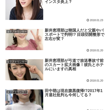
インスタ炎上？
2018.01.23
新井恵理那は韓国人だと父親やパ
女子アナウンサー
スポートで判明!? 目頭切開整形で
左右が変？
2018.01.20
新井恵理那が弓道で放送事故寸前
女子アナウンサー
のスカート拡大画像！彼氏とホテ
ルにいますの真相
2018.01.20
田中萌は現在腹黒復帰!?2017年1
女子アナウンサー
月退社批判も今何してる？