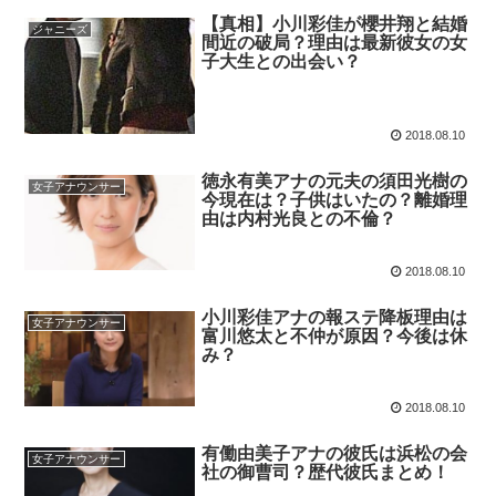
【真相】小川彩佳が櫻井翔と結婚
ジャニーズ
間近の破局？理由は最新彼女の女
子大生との出会い？
2018.08.10
徳永有美アナの元夫の須田光樹の
女子アナウンサー
今現在は？子供はいたの？離婚理
由は内村光良との不倫？
2018.08.10
小川彩佳アナの報ステ降板理由は
女子アナウンサー
富川悠太と不仲が原因？今後は休
み？
2018.08.10
有働由美子アナの彼氏は浜松の会
女子アナウンサー
社の御曹司？歴代彼氏まとめ！