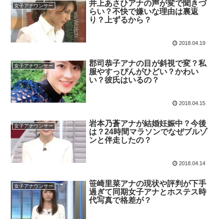
井上あさひアナの声が変で聞きづ
女子アナウンサー
らい？不快で嫌いな理由は裏返
り？上ずるから？
2018.04.19
郡司恭子アナの目が斜視で変？私
女子アナウンサー
服やすっぴんがひどい？かわい
い？彼氏はいるの？
2018.04.15
岩本乃蒼アナが結婚妊娠中？今後
女子アナウンサー
は？24時間マラソンでなぜブルゾ
ンと伴走したの？
2018.04.14
笹崎里菜アナの現状や評判が下手
女子アナウンサー
過ぎて同期女子アナとホステス時
代写真で格差が？