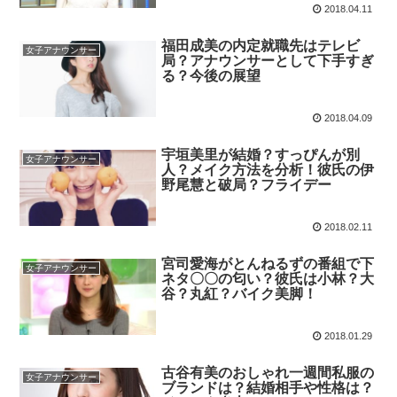
2018.04.11
福田成美の内定就職先はテレビ
女子アナウンサー
局？アナウンサーとして下手すぎ
る？今後の展望
2018.04.09
宇垣美里が結婚？すっぴんが別
女子アナウンサー
人？メイク方法を分析！彼氏の伊
野尾慧と破局？フライデー
2018.02.11
宮司愛海がとんねるずの番組で下
女子アナウンサー
ネタ〇〇の匂い？彼氏は小林？大
谷？丸紅？バイク美脚！
2018.01.29
古谷有美のおしゃれ一週間私服の
女子アナウンサー
ブランドは？結婚相手や性格は？