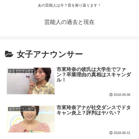
あの芸能人は今？昔を振り返ります！
芸能人の過去と現在
女子アナウンサー
市來玲奈の彼氏は大学生でファ
女子アナウンサー
ン？卒業理由の真相はスキャンダ
ル！
2018.09.06
市來玲奈アナが社交ダンスでドタ
女子アナウンサー
キャン炎上？評判はヤバい？
2018.08.31