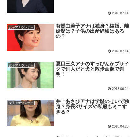
2018.07.14
有働由美子アナは独身？結婚、離
女子アナウンサー
婚歴は？子供の出産経験はある
の？
2018.07.14
夏目三久アナのすっぴんがブサイ
女子アナウンサー
クで別人だと犬と散歩画像で判
明！
2018.06.24
井上あさひアナは学歴のせいで独
女子アナウンサー
身？身長3サイズや私服もミニす
ぎる？
2018.04.20